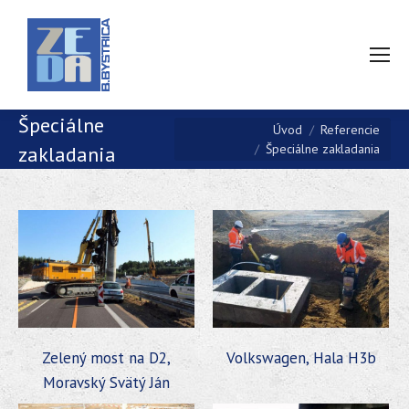
Špeciálne
You are here:
Úvod
Referencie
Špeciálne zakladania
zakladania
Zelený most na D2,
Volkswagen, Hala H3b
Moravský Svätý Ján