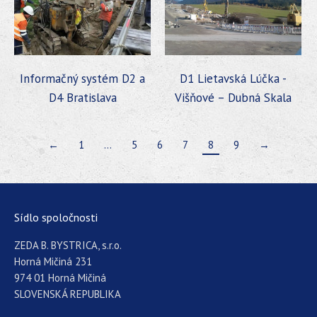
Informačný systém D2 a
D1 Lietavská Lúčka -
D4 Bratislava
Višňové – Dubná Skala
←
1
…
5
6
7
8
9
→
Sídlo spoločnosti
ZEDA B. BYSTRICA, s.r.o.
Horná Mičiná 231
974 01 Horná Mičiná
SLOVENSKÁ REPUBLIKA