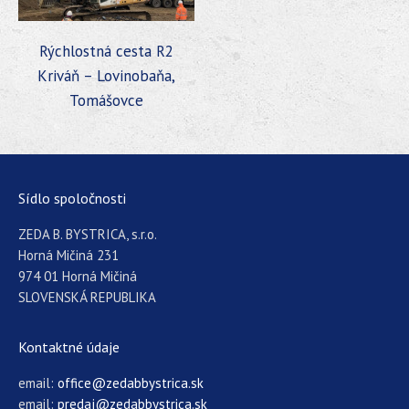
Rýchlostná cesta R2
Kriváň – Lovinobaňa,
Tomášovce
Sídlo spoločnosti
ZEDA B. BYSTRICA, s.r.o.
Horná Mičiná 231
974 01 Horná Mičiná
SLOVENSKÁ REPUBLIKA
Kontaktné údaje
email:
office@zedabbystrica.sk
email:
predaj@zedabbystrica.sk