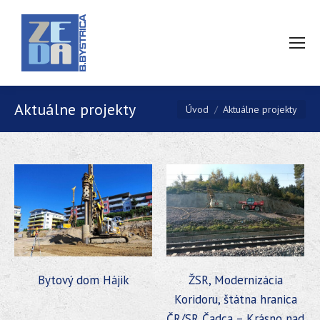
Aktuálne projekty
You are here:
Úvod
Aktuálne projekty
Bytový dom Hájik
ŽSR, Modernizácia
Koridoru, štátna hranica
ČR/SR Čadca – Krásno nad