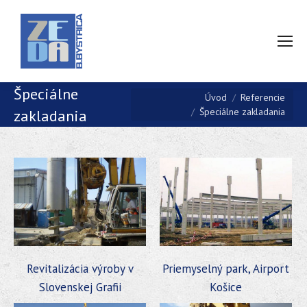
Špeciálne
You are here:
Úvod
Referencie
Špeciálne zakladania
zakladania
Revitalizácia výroby v
Priemyselný park, Airport
Slovenskej Grafii
Košice