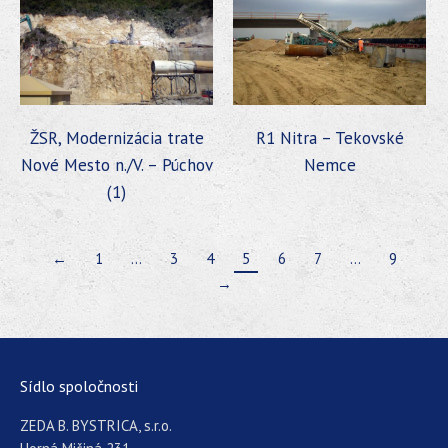
ŽSR, Modernizácia trate
R1 Nitra – Tekovské
Nové Mesto n./V. – Púchov
Nemce
(1)
←
1
…
3
4
5
6
7
…
9
→
Sídlo spoločnosti
ZEDA B. BYSTRICA, s.r.o.