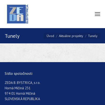
Tunely
You are here:
Úvod
Aktuálne projekty
Tunely
Sídlo spoločnosti
ZEDA B. BYSTRICA, s.r.o.
Horná Mičiná 231
974 01 Horná Mičiná
SLOVENSKÁ REPUBLIKA