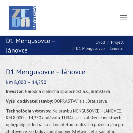
D1 Mengusovce –
You are here:
Úvod
Project
D1 Mengusovce – Jánovce
Jánovce
D1 Mengusovce – Jánovce
km 8,000 – 14,250
Investor:
Národná diaľničná spoločnosť a.s., Bratislava
Vyšší dodávateľ stavby:
DOPRASTAV, a.s., Bratislava
Technológia výstavby:
Na stavbu MENGUSOVCE – JANOVCE,
KM 8,000 – 14,250 dodávala TUBAU, a.s. založenie mostných
opôr/podpier. Jedná sa o kompletnú realizáciu paženia jám pre
zhotovenie základov opôr/podpier (štetovnice) a samotnú