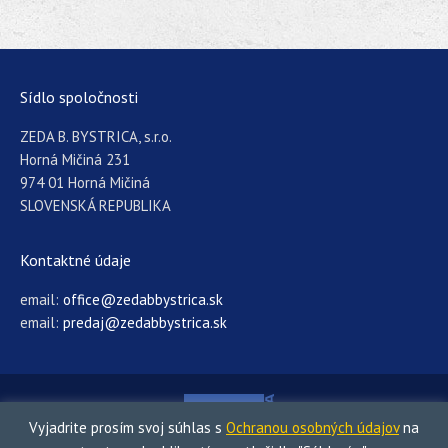
Sídlo spoločnosti
ZEDA B. BYSTRICA, s.r.o.
Horná Mičiná 231
974 01 Horná Mičiná
SLOVENSKÁ REPUBLIKA
Kontaktné údaje
email:
office@zedabbystrica.sk
email:
predaj@zedabbystrica.sk
Vyjadrite prosím svoj súhlas s
Ochranou osobných údajov
na