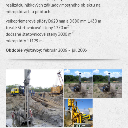
realizáciu hĺbkových základov mostného objektu na
mikropilótach a pilótach.
veľkopriemerové pilóty D620 mm a D880 mm 1430 m
2
trvalé štetovnicové steny 1270 m
2
dočasné štetovnicové steny 3000 m
mikropilóty 11129 m
Obdobie výstavby:
február 2006 – júl 2006