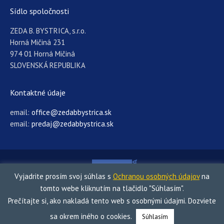
Sídlo spoločnosti
ZEDA B. BYSTRICA, s.r.o.
Horná Mičiná 231
974 01 Horná Mičiná
SLOVENSKÁ REPUBLIKA
Kontaktné údaje
email:
office@zedabbystrica.sk
email:
predaj@zedabbystrica.sk
Vyjadrite prosím svoj súhlas s
Ochranou osobných údajov
na
tomto webe kliknutím na tlačidlo "Súhlasím".
Prečítajte si, ako nakladá tento web s osobnými údajmi. Dozviete
©2023 ZEDA B. BYSTRICA, s.r.o. |
Ochrana osobných údajov
sa okrem iného o cookies.
Súhlasím
Menu