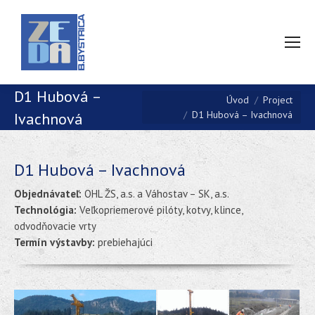
D1 Hubová –
You are here:
Úvod
Project
D1 Hubová – Ivachnová
Ivachnová
D1 Hubová – Ivachnová
Objednávateľ:
OHL ŽS, a.s. a Váhostav – SK, a.s.
Technológia:
Veľkopriemerové pilóty, kotvy, klince,
odvodňovacie vrty
Termín výstavby:
prebiehajúci