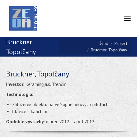
Bruckner,
You are here:
Úvod
Project
Bruckner, Topolčany
Topolčany
Bruckner, Topolčany
Investor:
Keraming,a.s. Trenčín
Technológia:
založenie objektu na veľkopriemerových pilotách
hlavice s kalichmi
Obdobie výstavby:
marec 2012 – apríl 2012